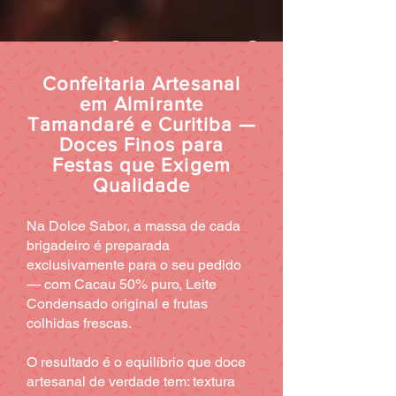
Confeitaria Artesanal
em Almirante
Tamandaré e Curitiba —
Doces Finos para
Festas que Exigem
Qualidade
Na Dolce Sabor, a massa de cada
brigadeiro é preparada
exclusivamente para o seu pedido
— com Cacau 50% puro, Leite
Condensado original e frutas
colhidas frescas.
O resultado é o equilíbrio que doce
artesanal de verdade tem: textura