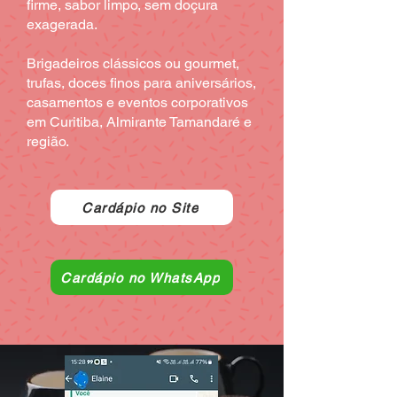
firme, sabor limpo, sem doçura
exagerada.
Brigadeiros clássicos ou gourmet,
trufas, doces finos para aniversários,
casamentos e eventos corporativos
em Curitiba, Almirante Tamandaré e
região.
Cardápio no Site
Cardápio no WhatsApp